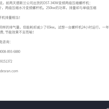
说，前两天德斯兰公司出货的DST-340W变频两级压缩螺杆机：
 8公斤，两级压缩水冷变频螺杆机。250kw的功率，排量却与单级压缩
螺杆机排量相当！
同样的排气量，但能耗却减少了65kw。试想一台螺杆机24小时运行，一年
度电费, 节能效果不言而喻！
电咨询：
8-893-6880
9151372
esran.com