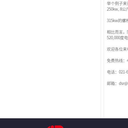
举个例子来
250kw,
315kw的
相比而言，
520,000
欢迎各位来
免费热线：400
电话：021-6
邮箱：dsr@d