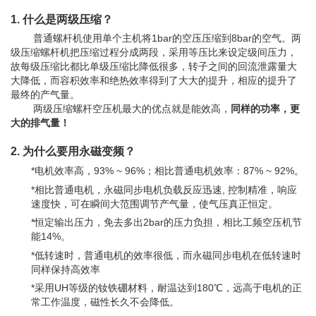
1. 什么是两级压缩？
普通螺杆机使用单个主机将1bar的空压压缩到8bar的空气。两
级压缩螺杆机把压缩过程分成两段，采用等压比来设定级间压力，
故每级压缩比都比单级压缩比降低很多，转子之间的回流泄露量大
大降低，而容积效率和绝热效率得到了大大的提升，相应的提升了
最终的产气量。
两级压缩螺杆空压机最大的优点就是
能效高，
同样的功率，更
大的排气量！
2. 为什么要用永磁变频？
*电机效率高，
93%
~ 96%
；
相比普通电机效率
：
87% ~ 92%。
*相比普通电机，永磁同步电机负载反应迅速, 控制精准，响应
速度快，可在瞬间大范围调节产气量，使气压真正恒定。
*恒定输出压力，免去多出2bar的压力负担，相比工频空压机节
能14%。
*低转速时，普通电机的效率很低，而永磁同步电机在低转速时
同样保持高效率
*采用UH等级的钕铁硼材料，耐温达到180℃，远高于电机的正
常工作温度，磁性长久不会降低。