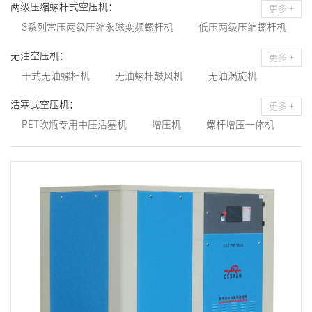
皮带式螺杆机
直连式螺杆机
组合式螺杆机
两级压缩螺杆式空压机：
更多 +
变频螺杆机
集装箱式螺杆机
移动式螺杆机
S系列常压两级压缩永磁变频螺杆机
低压两级压缩螺杆机
水泥输送行业定制低压螺杆机
H系列两级压缩永磁变频螺杆机
无油空压机：
更多 +
干式无油螺杆机
无油螺杆鼓风机
无油涡旋机
水润滑无油螺杆机
活塞式空压机：
更多 +
PET吹瓶专用中压活塞机
增压机
螺杆增压一体机
常压活塞机