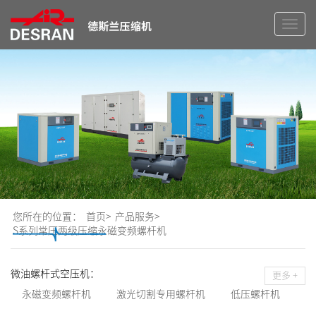
切
换
导
航
您所在的位置：
首页>
产品服务>
S系列常压两级压缩永磁变频螺杆机
微油螺杆式空压机：
更多 +
永磁变频螺杆机
激光切割专用螺杆机
低压螺杆机